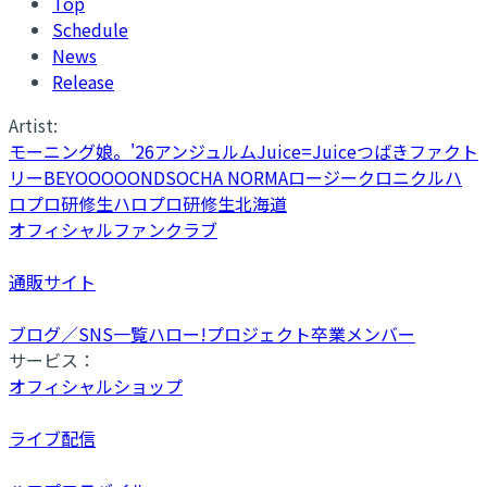
Top
Schedule
News
Release
Artist:
モーニング娘。'26
アンジュルム
Juice=Juice
つばきファクト
リー
BEYOOOOONDS
OCHA NORMA
ロージークロニクル
ハ
ロプロ研修生
ハロプロ研修生北海道
オフィシャルファンクラブ
通販サイト
ブログ／SNS一覧
ハロー!プロジェクト卒業メンバー
サービス：
オフィシャルショップ
ライブ配信