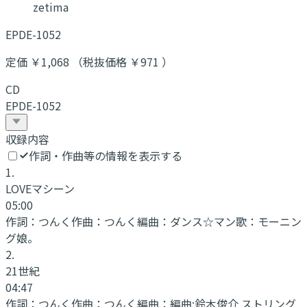
zetima
EPDE-1052
定価 ￥1,068 （税抜価格 ￥971 ）
CD
EPDE-1052
収録内容
作詞・作曲等の情報を表示する
1
.
LOVEマシーン
05:00
作詞：
つんく
作曲：
つんく
編曲：
ダンス☆マン
歌：
モーニン
グ娘。
2
.
21世紀
04:47
作詞：
つんく
作曲：
つんく
編曲：
編曲:鈴木俊介 ストリング