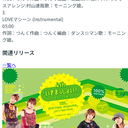
スアレンジ:村山達哉
歌：
モーニング娘。
3
.
LOVEマシーン
(Instrumental)
05:00
作詞：
つんく
作曲：
つんく
編曲：
ダンス☆マン
歌：
モーニン
グ娘。
関連リリース
一覧へ