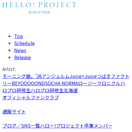
Top
Schedule
News
Release
Artist:
モーニング娘。'26
アンジュルム
Juice=Juice
つばきファクト
リー
BEYOOOOONDS
OCHA NORMA
ロージークロニクル
ハ
ロプロ研修生
ハロプロ研修生北海道
オフィシャルファンクラブ
通販サイト
ブログ／SNS一覧
ハロー!プロジェクト卒業メンバー