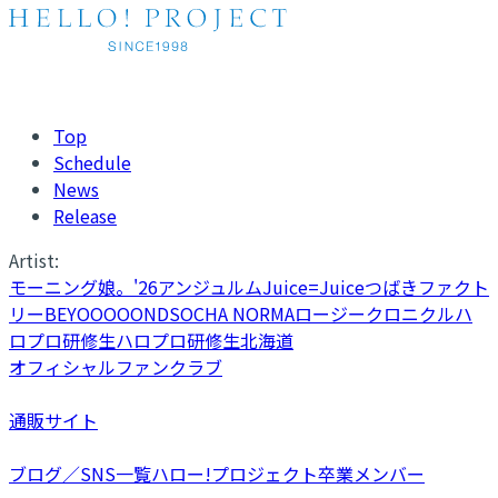
Top
Schedule
News
Release
Artist:
モーニング娘。'26
アンジュルム
Juice=Juice
つばきファクト
リー
BEYOOOOONDS
OCHA NORMA
ロージークロニクル
ハ
ロプロ研修生
ハロプロ研修生北海道
オフィシャルファンクラブ
通販サイト
ブログ／SNS一覧
ハロー!プロジェクト卒業メンバー