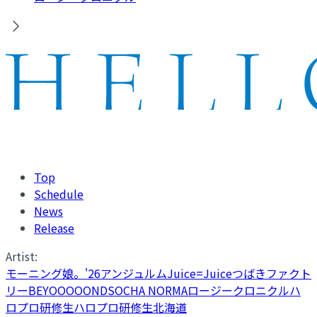
Top
Schedule
News
Release
Artist:
モーニング娘。'26
アンジュルム
Juice=Juice
つばきファクト
リー
BEYOOOOONDS
OCHA NORMA
ロージークロニクル
ハ
ロプロ研修生
ハロプロ研修生北海道