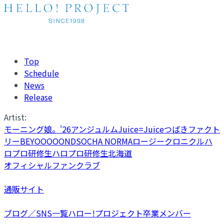
Top
Schedule
News
Release
Artist:
モーニング娘。'26
アンジュルム
Juice=Juice
つばきファクト
リー
BEYOOOOONDS
OCHA NORMA
ロージークロニクル
ハ
ロプロ研修生
ハロプロ研修生北海道
オフィシャルファンクラブ
通販サイト
ブログ／SNS一覧
ハロー!プロジェクト卒業メンバー