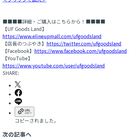
■■■■詳細・ご購入はこちらから！■■■■
【UF Goods Land】
https://www.elineupmall.com/ufgoodsland
【店長のつぶやき】
https://twitter.com/ufgoodsland
【Facebook】
https://www.facebook.com/ufgoodsland
【YouTube】
https://www.youtube.com/user/ufgoodsland
SHARE:
コピーされました。
次の記事へ