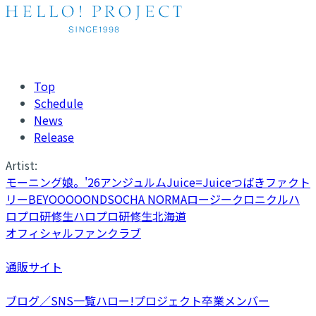
Top
Schedule
News
Release
Artist:
モーニング娘。'26
アンジュルム
Juice=Juice
つばきファクト
リー
BEYOOOOONDS
OCHA NORMA
ロージークロニクル
ハ
ロプロ研修生
ハロプロ研修生北海道
オフィシャルファンクラブ
通販サイト
ブログ／SNS一覧
ハロー!プロジェクト卒業メンバー