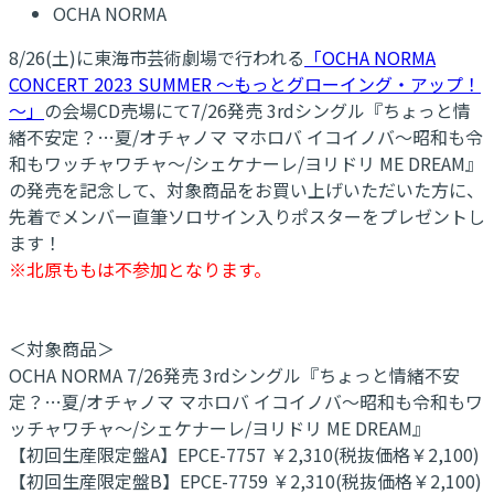
OCHA NORMA
8/26(土)に東海市芸術劇場で行われる
「OCHA NORMA
CONCERT 2023 SUMMER ～もっとグローイング・アップ！
～」
の会場CD売場にて7/26発売 3rdシングル『ちょっと情
緒不安定？…夏/オチャノマ マホロバ イコイノバ～昭和も令
和もワッチャワチャ～/シェケナーレ/ヨリドリ ME DREAM』
の発売を記念して、対象商品をお買い上げいただいた方に、
先着でメンバー直筆ソロサイン入りポスターをプレゼントし
ます！
※北原ももは不参加となります。
＜対象商品＞
OCHA NORMA 7/26発売 3rdシングル『ちょっと情緒不安
定？…夏/オチャノマ マホロバ イコイノバ～昭和も令和もワ
ッチャワチャ～/シェケナーレ/ヨリドリ ME DREAM』
【初回生産限定盤A】EPCE-7757 ￥2,310(税抜価格￥2,100)
【初回生産限定盤B】EPCE-7759 ￥2,310(税抜価格￥2,100)