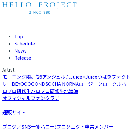
Top
Schedule
News
Release
Artist:
モーニング娘。'26
アンジュルム
Juice=Juice
つばきファクト
リー
BEYOOOOONDS
OCHA NORMA
ロージークロニクル
ハ
ロプロ研修生
ハロプロ研修生北海道
オフィシャルファンクラブ
通販サイト
ブログ／SNS一覧
ハロー!プロジェクト卒業メンバー