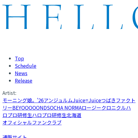
Top
Schedule
News
Release
Artist:
モーニング娘。'26
アンジュルム
Juice=Juice
つばきファクト
リー
BEYOOOOONDS
OCHA NORMA
ロージークロニクル
ハ
ロプロ研修生
ハロプロ研修生北海道
オフィシャルファンクラブ
通販サイト