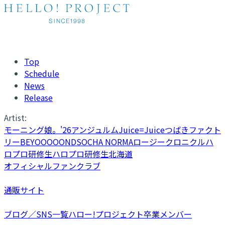
Top
Schedule
News
Release
Artist:
モーニング娘。'26
アンジュルム
Juice=Juice
つばきファクト
リー
BEYOOOOONDS
OCHA NORMA
ロージークロニクル
ハ
ロプロ研修生
ハロプロ研修生北海道
オフィシャルファンクラブ
通販サイト
ブログ／SNS一覧
ハロー!プロジェクト卒業メンバー