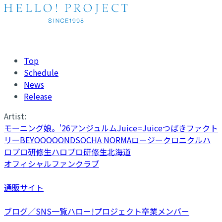
Top
Schedule
News
Release
Artist:
モーニング娘。'26
アンジュルム
Juice=Juice
つばきファクト
リー
BEYOOOOONDS
OCHA NORMA
ロージークロニクル
ハ
ロプロ研修生
ハロプロ研修生北海道
オフィシャルファンクラブ
通販サイト
ブログ／SNS一覧
ハロー!プロジェクト卒業メンバー