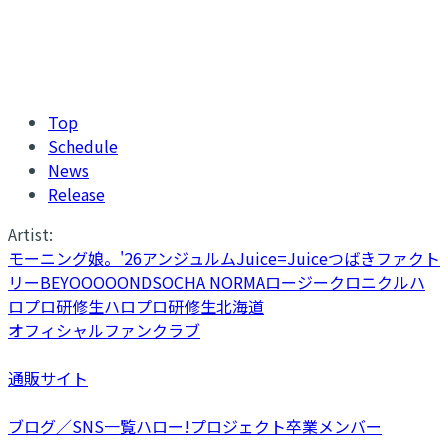
Top
Schedule
News
Release
Artist:
モーニング娘。'26
アンジュルム
Juice=Juice
つばきファクト
リー
BEYOOOOONDS
OCHA NORMA
ロージークロニクル
ハ
ロプロ研修生
ハロプロ研修生北海道
オフィシャルファンクラブ
通販サイト
ブログ／SNS一覧
ハロー!プロジェクト卒業メンバー