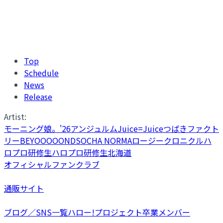
Top
Schedule
News
Release
Artist:
モーニング娘。'26
アンジュルム
Juice=Juice
つばきファクト
リー
BEYOOOOONDS
OCHA NORMA
ロージークロニクル
ハ
ロプロ研修生
ハロプロ研修生北海道
オフィシャルファンクラブ
通販サイト
ブログ／SNS一覧
ハロー!プロジェクト卒業メンバー