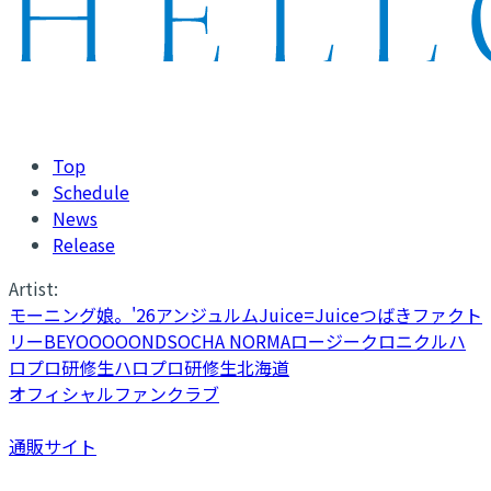
Top
Schedule
News
Release
Artist:
モーニング娘。'26
アンジュルム
Juice=Juice
つばきファクト
リー
BEYOOOOONDS
OCHA NORMA
ロージークロニクル
ハ
ロプロ研修生
ハロプロ研修生北海道
オフィシャルファンクラブ
通販サイト