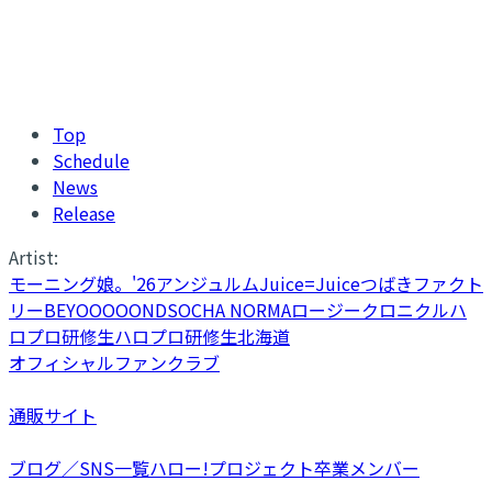
Top
Schedule
News
Release
Artist:
モーニング娘。'26
アンジュルム
Juice=Juice
つばきファクト
リー
BEYOOOOONDS
OCHA NORMA
ロージークロニクル
ハ
ロプロ研修生
ハロプロ研修生北海道
オフィシャルファンクラブ
通販サイト
ブログ／SNS一覧
ハロー!プロジェクト卒業メンバー