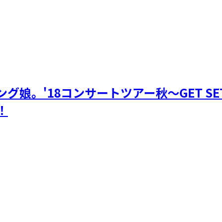
娘。'18コンサートツアー秋～GET SET
！