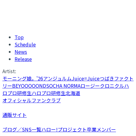
Top
Schedule
News
Release
Artist:
モーニング娘。'26
アンジュルム
Juice=Juice
つばきファクト
リー
BEYOOOOONDS
OCHA NORMA
ロージークロニクル
ハ
ロプロ研修生
ハロプロ研修生北海道
オフィシャルファンクラブ
通販サイト
ブログ／SNS一覧
ハロー!プロジェクト卒業メンバー