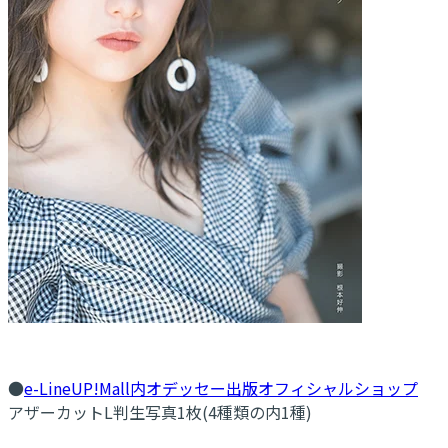
●
e-LineUP!Mall内オデッセー出版オフィシャルショップ
アザーカットL判生写真1枚(4種類の内1種)