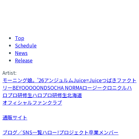
Top
Schedule
News
Release
Artist:
モーニング娘。'26
アンジュルム
Juice=Juice
つばきファクト
リー
BEYOOOOONDS
OCHA NORMA
ロージークロニクル
ハ
ロプロ研修生
ハロプロ研修生北海道
オフィシャルファンクラブ
通販サイト
ブログ／SNS一覧
ハロー!プロジェクト卒業メンバー