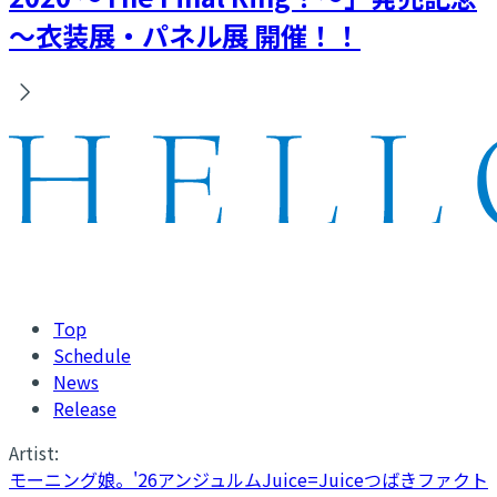
～衣装展・パネル展 開催！！
Top
Schedule
News
Release
Artist:
モーニング娘。'26
アンジュルム
Juice=Juice
つばきファクト