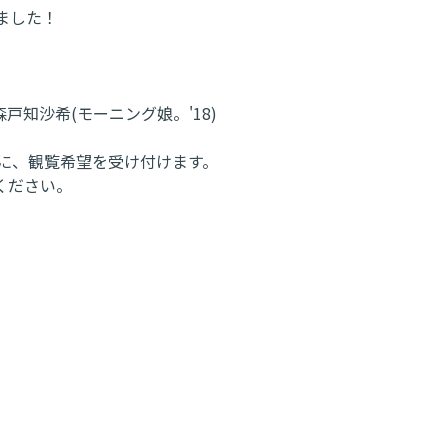
ました！
知沙希(モーニング娘。'18)
象に、観覧希望を受け付けます。
ください。
。