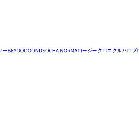
リー
BEYOOOOONDS
OCHA NORMA
ロージークロニクル
ハロプ