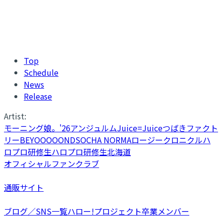
Top
Schedule
News
Release
Artist:
モーニング娘。'26
アンジュルム
Juice=Juice
つばきファクト
リー
BEYOOOOONDS
OCHA NORMA
ロージークロニクル
ハ
ロプロ研修生
ハロプロ研修生北海道
オフィシャルファンクラブ
通販サイト
ブログ／SNS一覧
ハロー!プロジェクト卒業メンバー