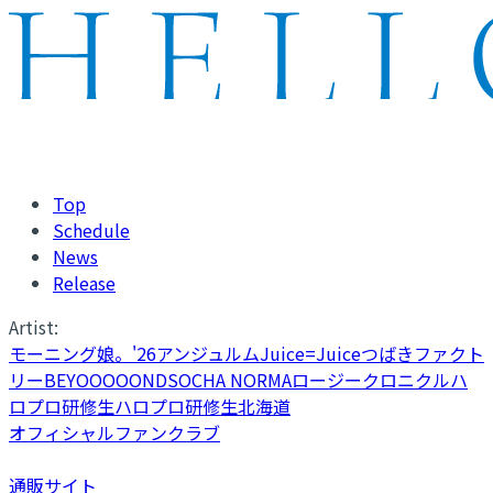
Top
Schedule
News
Release
Artist:
モーニング娘。'26
アンジュルム
Juice=Juice
つばきファクト
リー
BEYOOOOONDS
OCHA NORMA
ロージークロニクル
ハ
ロプロ研修生
ハロプロ研修生北海道
オフィシャルファンクラブ
通販サイト