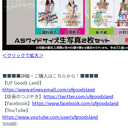
＜クリックで拡大＞
■■■■詳細・ご購入はこちらから！■■■■
【UF Goods Land】
https://www.elineupmall.com/ufgoodsland
【店長のつぶやき】
https://twitter.com/ufgoodsland
【Facebook】
https://www.facebook.com/ufgoodsland
【YouTube】
https://www.youtube.com/user/ufgoodsland
SHARE: