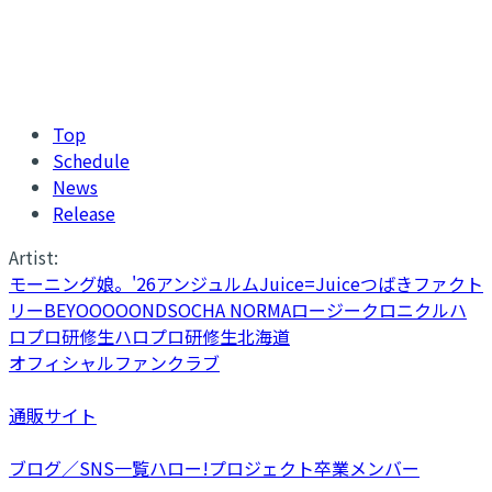
Top
Schedule
News
Release
Artist:
モーニング娘。'26
アンジュルム
Juice=Juice
つばきファクト
リー
BEYOOOOONDS
OCHA NORMA
ロージークロニクル
ハ
ロプロ研修生
ハロプロ研修生北海道
オフィシャルファンクラブ
通販サイト
ブログ／SNS一覧
ハロー!プロジェクト卒業メンバー