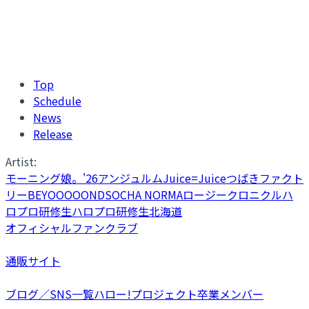
Top
Schedule
News
Release
Artist:
モーニング娘。'26
アンジュルム
Juice=Juice
つばきファクト
リー
BEYOOOOONDS
OCHA NORMA
ロージークロニクル
ハ
ロプロ研修生
ハロプロ研修生北海道
オフィシャルファンクラブ
通販サイト
ブログ／SNS一覧
ハロー!プロジェクト卒業メンバー