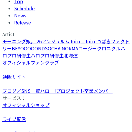
Top
Schedule
News
Release
Artist:
モーニング娘。'26
アンジュルム
Juice=Juice
つばきファクト
リー
BEYOOOOONDS
OCHA NORMA
ロージークロニクル
ハ
ロプロ研修生
ハロプロ研修生北海道
オフィシャルファンクラブ
通販サイト
ブログ／SNS一覧
ハロー!プロジェクト卒業メンバー
サービス：
オフィシャルショップ
ライブ配信