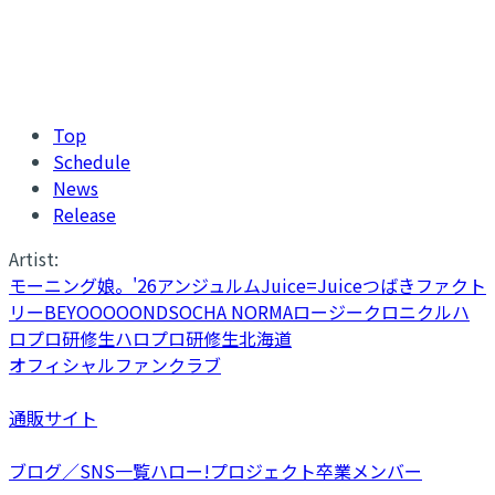
Top
Schedule
News
Release
Artist:
モーニング娘。'26
アンジュルム
Juice=Juice
つばきファクト
リー
BEYOOOOONDS
OCHA NORMA
ロージークロニクル
ハ
ロプロ研修生
ハロプロ研修生北海道
オフィシャルファンクラブ
通販サイト
ブログ／SNS一覧
ハロー!プロジェクト卒業メンバー