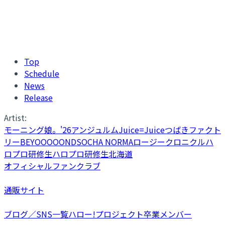
Top
Schedule
News
Release
Artist:
モーニング娘。'26
アンジュルム
Juice=Juice
つばきファクト
リー
BEYOOOOONDS
OCHA NORMA
ロージークロニクル
ハ
ロプロ研修生
ハロプロ研修生北海道
オフィシャルファンクラブ
通販サイト
ブログ／SNS一覧
ハロー!プロジェクト卒業メンバー