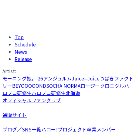
Top
Schedule
News
Release
Artist:
モーニング娘。'26
アンジュルム
Juice=Juice
つばきファクト
リー
BEYOOOOONDS
OCHA NORMA
ロージークロニクル
ハ
ロプロ研修生
ハロプロ研修生北海道
オフィシャルファンクラブ
通販サイト
ブログ／SNS一覧
ハロー!プロジェクト卒業メンバー