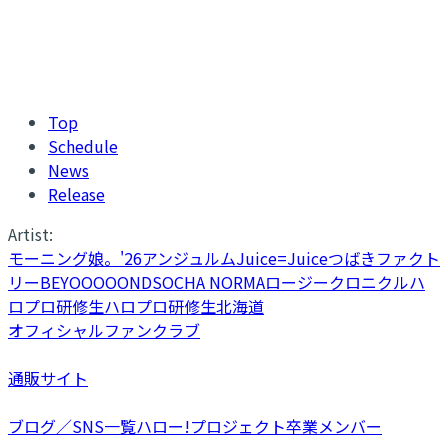
Top
Schedule
News
Release
Artist:
モーニング娘。'26
アンジュルム
Juice=Juice
つばきファクト
リー
BEYOOOOONDS
OCHA NORMA
ロージークロニクル
ハ
ロプロ研修生
ハロプロ研修生北海道
オフィシャルファンクラブ
通販サイト
ブログ／SNS一覧
ハロー!プロジェクト卒業メンバー