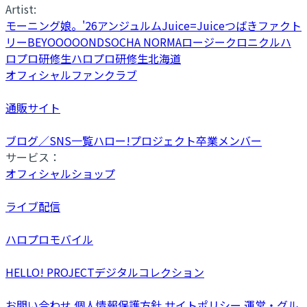
Artist:
モーニング娘。'26
アンジュルム
Juice=Juice
つばきファクト
リー
BEYOOOOONDS
OCHA NORMA
ロージークロニクル
ハ
ロプロ研修生
ハロプロ研修生北海道
オフィシャルファンクラブ
通販サイト
ブログ／SNS一覧
ハロー!プロジェクト卒業メンバー
サービス：
オフィシャルショップ
ライブ配信
ハロプロモバイル
HELLO! PROJECTデジタルコレクション
お問い合わせ
個人情報保護方針
サイトポリシー
運営・グル