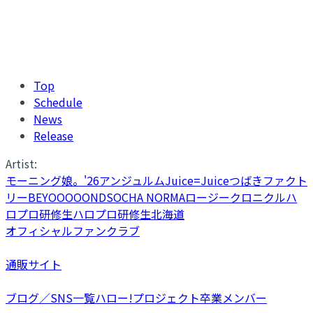
Top
Schedule
News
Release
Artist:
モーニング娘。'26
アンジュルム
Juice=Juice
つばきファクト
リー
BEYOOOOONDS
OCHA NORMA
ロージークロニクル
ハ
ロプロ研修生
ハロプロ研修生北海道
オフィシャルファンクラブ
通販サイト
ブログ／SNS一覧
ハロー!プロジェクト卒業メンバー