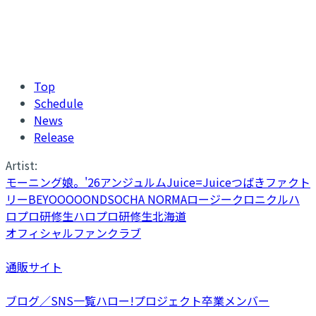
Top
Schedule
News
Release
Artist:
モーニング娘。'26
アンジュルム
Juice=Juice
つばきファクト
リー
BEYOOOOONDS
OCHA NORMA
ロージークロニクル
ハ
ロプロ研修生
ハロプロ研修生北海道
オフィシャルファンクラブ
通販サイト
ブログ／SNS一覧
ハロー!プロジェクト卒業メンバー