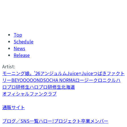
Top
Schedule
News
Release
Artist:
モーニング娘。'26
アンジュルム
Juice=Juice
つばきファクト
リー
BEYOOOOONDS
OCHA NORMA
ロージークロニクル
ハ
ロプロ研修生
ハロプロ研修生北海道
オフィシャルファンクラブ
通販サイト
ブログ／SNS一覧
ハロー!プロジェクト卒業メンバー