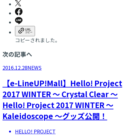
コピーされました。
次の記事へ
2016.12.28
NEWS
​【e-LineUP!Mall】Hello! Project
2017 WINTER ～ Crystal Clear ～
Hello! Project 2017 WINTER ～
Kaleidoscope ～グッズ公開！
HELLO! PROJECT