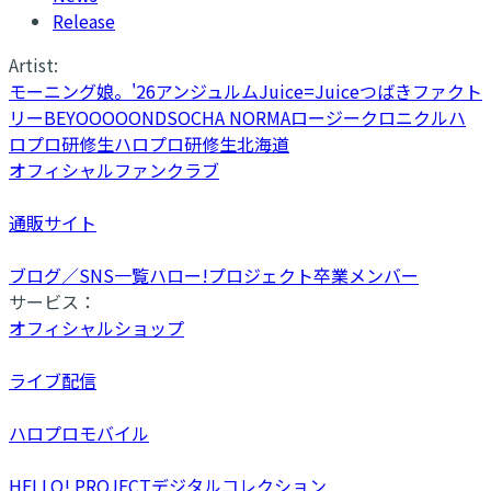
Release
Artist:
モーニング娘。'26
アンジュルム
Juice=Juice
つばきファクト
リー
BEYOOOOONDS
OCHA NORMA
ロージークロニクル
ハ
ロプロ研修生
ハロプロ研修生北海道
オフィシャルファンクラブ
通販サイト
ブログ／SNS一覧
ハロー!プロジェクト卒業メンバー
サービス：
オフィシャルショップ
ライブ配信
ハロプロモバイル
HELLO! PROJECTデジタルコレクション