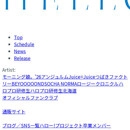
Top
Schedule
News
Release
Artist:
モーニング娘。'26
アンジュルム
Juice=Juice
つばきファクト
リー
BEYOOOOONDS
OCHA NORMA
ロージークロニクル
ハ
ロプロ研修生
ハロプロ研修生北海道
オフィシャルファンクラブ
通販サイト
ブログ／SNS一覧
ハロー!プロジェクト卒業メンバー