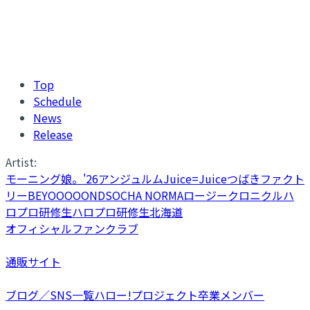
Top
Schedule
News
Release
Artist:
モーニング娘。'26
アンジュルム
Juice=Juice
つばきファクト
リー
BEYOOOOONDS
OCHA NORMA
ロージークロニクル
ハ
ロプロ研修生
ハロプロ研修生北海道
オフィシャルファンクラブ
通販サイト
ブログ／SNS一覧
ハロー!プロジェクト卒業メンバー