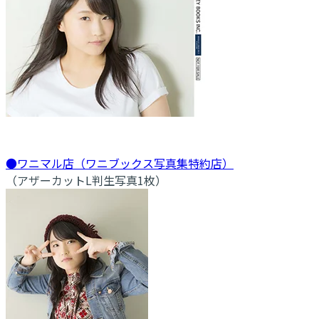
●ワニマル店（ワニブックス写真集特約店）
（アザーカットL判生写真1枚）