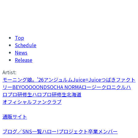
Top
Schedule
News
Release
Artist:
モーニング娘。'26
アンジュルム
Juice=Juice
つばきファクト
リー
BEYOOOOONDS
OCHA NORMA
ロージークロニクル
ハ
ロプロ研修生
ハロプロ研修生北海道
オフィシャルファンクラブ
通販サイト
ブログ／SNS一覧
ハロー!プロジェクト卒業メンバー