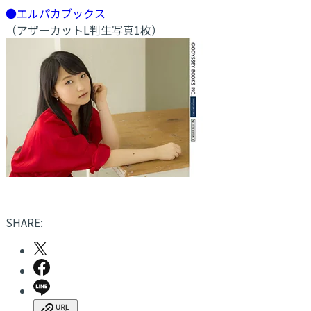
●エルパカブックス
（アザーカットL判生写真1枚）
SHARE: