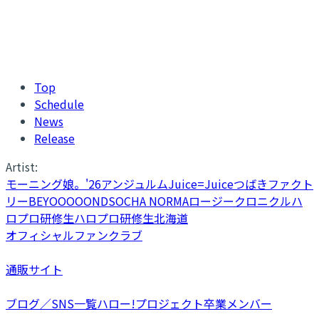
Top
Schedule
News
Release
Artist:
モーニング娘。'26
アンジュルム
Juice=Juice
つばきファクト
リー
BEYOOOOONDS
OCHA NORMA
ロージークロニクル
ハ
ロプロ研修生
ハロプロ研修生北海道
オフィシャルファンクラブ
通販サイト
ブログ／SNS一覧
ハロー!プロジェクト卒業メンバー