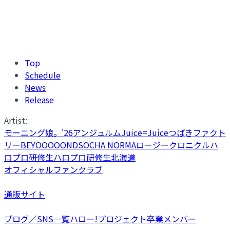
Top
Schedule
News
Release
Artist:
モーニング娘。'26
アンジュルム
Juice=Juice
つばきファクト
リー
BEYOOOOONDS
OCHA NORMA
ロージークロニクル
ハ
ロプロ研修生
ハロプロ研修生北海道
オフィシャルファンクラブ
通販サイト
ブログ／SNS一覧
ハロー!プロジェクト卒業メンバー