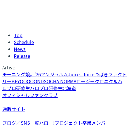
Top
Schedule
News
Release
Artist:
モーニング娘。'26
アンジュルム
Juice=Juice
つばきファクト
リー
BEYOOOOONDS
OCHA NORMA
ロージークロニクル
ハ
ロプロ研修生
ハロプロ研修生北海道
オフィシャルファンクラブ
通販サイト
ブログ／SNS一覧
ハロー!プロジェクト卒業メンバー