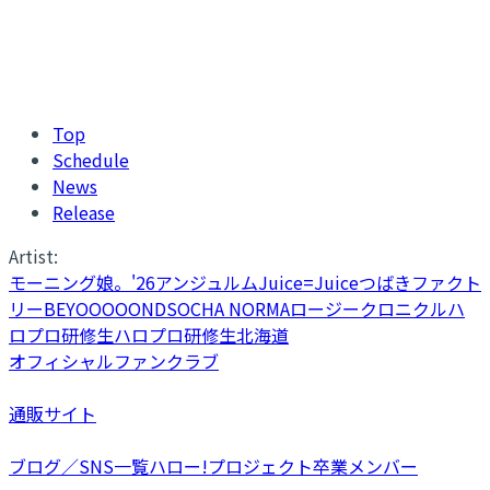
Top
Schedule
News
Release
Artist:
モーニング娘。'26
アンジュルム
Juice=Juice
つばきファクト
リー
BEYOOOOONDS
OCHA NORMA
ロージークロニクル
ハ
ロプロ研修生
ハロプロ研修生北海道
オフィシャルファンクラブ
通販サイト
ブログ／SNS一覧
ハロー!プロジェクト卒業メンバー