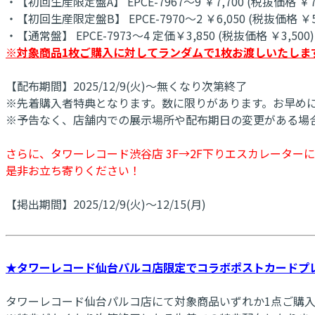
・【初回生産限定盤A】 EPCE-7967～9 ￥7,700 (税抜価格 ￥7,
・【初回生産限定盤B】 EPCE-7970～2 ￥6,050 (税抜価格 ￥5,
・【通常盤】 EPCE-7973～4 定価￥3,850 (税抜価格 ￥3,500)
※対象商品1枚ご購入に対してランダムで1枚お渡しいたしま
【配布期間】2025/12/9(火)～無くなり次第終了
※先着購入者特典となります。数に限りがあります。お早め
※予告なく、店舗内での展示場所や配布期日の変更がある場
さらに、タワーレコード渋谷店 3F→2F下りエスカレータ
是非お立ち寄りください！
【掲出期間】2025/12/9(火)～12/15(月)
★タワーレコード仙台パルコ店限定でコラボポストカードプ
タワーレコード仙台パルコ店にて対象商品いずれか1点ご購