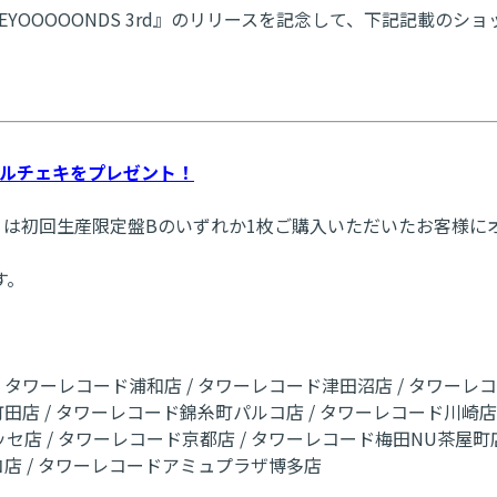
ルバム『BEYOOOOONDS 3rd』のリリースを記念して、下記記
ナルチェキをプレゼント！
くは初回生産限定盤Bのいずれか1枚ご購入いただいたお客様に
す。
ワーレコード浦和店 / タワーレコード津田沼店 / タワーレコード
田店 / タワーレコード錦糸町パルコ店 / タワーレコード川崎店 
店 / タワーレコード京都店 / タワーレコード梅田NU茶屋町店
コ店 / タワーレコードアミュプラザ博多店