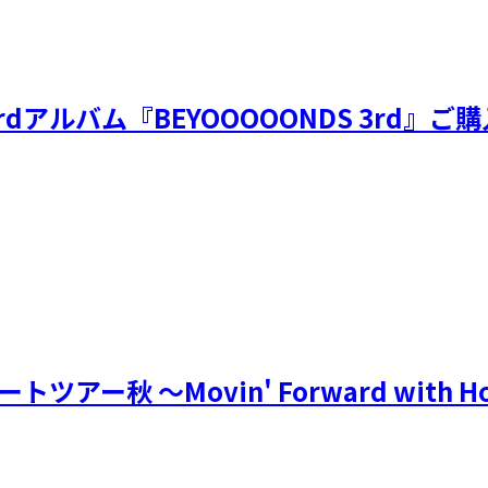
売3rdアルバム『BEYOOOOONDS 3rd
トツアー秋 ～Movin' Forward wit