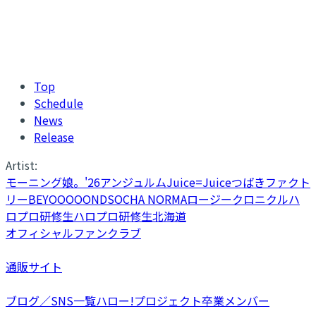
Top
Schedule
News
Release
Artist:
モーニング娘。'26
アンジュルム
Juice=Juice
つばきファクト
リー
BEYOOOOONDS
OCHA NORMA
ロージークロニクル
ハ
ロプロ研修生
ハロプロ研修生北海道
オフィシャルファンクラブ
通販サイト
ブログ／SNS一覧
ハロー!プロジェクト卒業メンバー