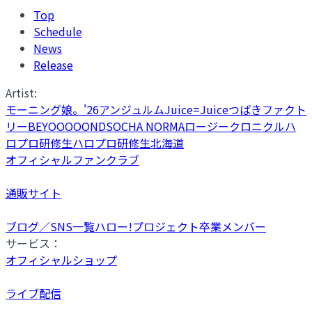
Top
Schedule
News
Release
Artist:
モーニング娘。'26
アンジュルム
Juice=Juice
つばきファクト
リー
BEYOOOOONDS
OCHA NORMA
ロージークロニクル
ハ
ロプロ研修生
ハロプロ研修生北海道
オフィシャルファンクラブ
通販サイト
ブログ／SNS一覧
ハロー!プロジェクト卒業メンバー
サービス：
オフィシャルショップ
ライブ配信