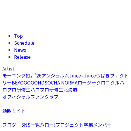
Top
Schedule
News
Release
Artist:
モーニング娘。'26
アンジュルム
Juice=Juice
つばきファクト
リー
BEYOOOOONDS
OCHA NORMA
ロージークロニクル
ハ
ロプロ研修生
ハロプロ研修生北海道
オフィシャルファンクラブ
通販サイト
ブログ／SNS一覧
ハロー!プロジェクト卒業メンバー