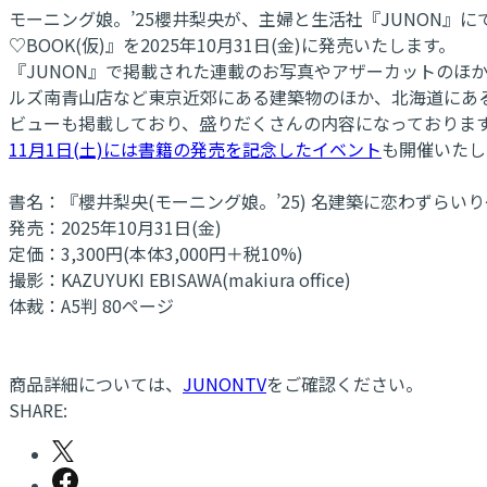
モーニング娘。’25櫻井梨央が、主婦と生活社『JUNON』に
♡BOOK(仮)』を2025年10月31日(金)に発売いたします。
『JUNON』で掲載された連載のお写真やアザーカットのほ
ルズ南青山店など東京近郊にある建築物のほか、北海道にある
ビューも掲載しており、盛りだくさんの内容になっておりま
11月1日(土)には書籍の発売を記念したイベント
も開催いたし
書名：『櫻井梨央(モーニング娘。’25) 名建築に恋わずらいり～
発売：2025年10月31日(金)
定価：3,300円(本体3,000円＋税10%)
撮影：KAZUYUKI EBISAWA(makiura office)
体裁：A5判 80ページ
商品詳細については、
JUNONTV
をご確認ください。
SHARE: