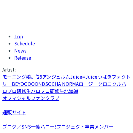
Top
Schedule
News
Release
Artist:
モーニング娘。'26
アンジュルム
Juice=Juice
つばきファクト
リー
BEYOOOOONDS
OCHA NORMA
ロージークロニクル
ハ
ロプロ研修生
ハロプロ研修生北海道
オフィシャルファンクラブ
通販サイト
ブログ／SNS一覧
ハロー!プロジェクト卒業メンバー