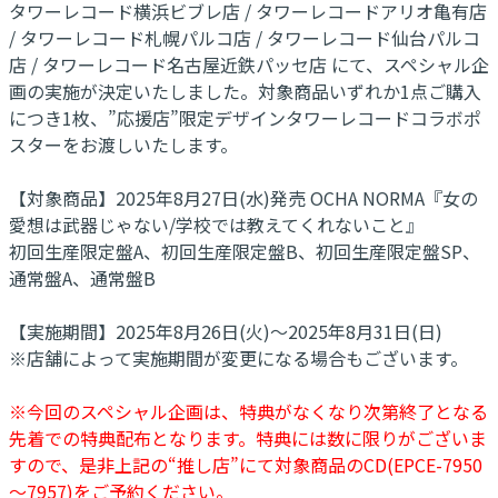
タワーレコード横浜ビブレ店 / タワーレコードアリオ亀有店
/ タワーレコード札幌パルコ店 / タワーレコード仙台パルコ
店 / タワーレコード名古屋近鉄パッセ店 にて、スペシャル企
画の実施が決定いたしました。対象商品いずれか1点ご購入
につき1枚、”応援店”限定デザインタワーレコードコラボポ
スターをお渡しいたします。
【対象商品】2025年8月27日(水)発売 OCHA NORMA『女の
愛想は武器じゃない/学校では教えてくれないこと』
初回生産限定盤A、初回生産限定盤B、初回生産限定盤SP、
通常盤A、通常盤B
【実施期間】2025年8月26日(火)～2025年8月31日(日)
※店舗によって実施期間が変更になる場合もございます。
※今回のスペシャル企画は、特典がなくなり次第終了となる
先着での特典配布となります。特典には数に限りがございま
すので、是非上記の“推し店”にて対象商品のCD(EPCE-7950
～7957)をご予約ください。