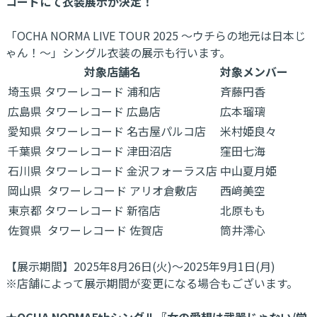
コードにて衣装展示が決定！
「OCHA NORMA LIVE TOUR 2025 〜ウチらの地元は日本じ
ゃん！〜」シングル衣装の展示も行います。
対象店舗名
対象メンバー
埼玉県 タワーレコード 浦和店
斉藤円香
広島県 タワーレコード 広島店
広本瑠璃
愛知県 タワーレコード 名古屋パルコ店
米村姫良々
千葉県 タワーレコード 津田沼店
窪田七海
石川県 タワーレコード 金沢フォーラス店
中山夏月姫
岡山県 タワーレコード アリオ倉敷店
西﨑美空
東京都 タワーレコード 新宿店
北原もも
佐賀県 タワーレコード 佐賀店
筒井澪心
【展示期間】2025年8月26日(火)～2025年9月1日(月)
※店舗によって展示期間が変更になる場合もございます。
★OCHA NORMA5thシングル『女の愛想は武器じゃない/学