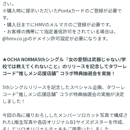
さい。
※購入時に提示いただいたPontaカードのご登録が必要で
す。
・購入日までにHMVのメルマガのご登録が必要です。
・お客様の携帯にて指定着信許可をされている場合は、
@hmv.co.jpのドメイン許可設定が必要になります。
★OCHA NORMA5thシングル『女の愛想は武器じゃない/学
校では教えてくれないこと』のリリースを記念してタワーレ
コード“推しメン応援店舗” コラボ特典抽選会を実施！
5thシングルリリースを記念したスペシャル企画、タワーレ
コード“推しメン応援店舗” コラボ特典抽選会の実施が決定
しました！
今回の為に撮りおろししたメンバーソロカット写真で構成さ
れたL版生写真や各店オリジナルB3サイズポスターを作成、
そしてソロオリジナルチェキもご用意いたしました。