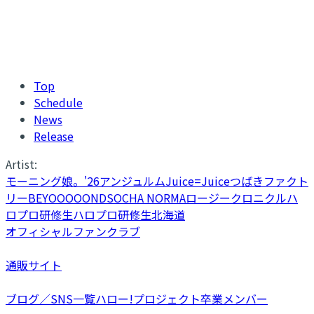
Top
Schedule
News
Release
Artist:
モーニング娘。'26
アンジュルム
Juice=Juice
つばきファクト
リー
BEYOOOOONDS
OCHA NORMA
ロージークロニクル
ハ
ロプロ研修生
ハロプロ研修生北海道
オフィシャルファンクラブ
通販サイト
ブログ／SNS一覧
ハロー!プロジェクト卒業メンバー