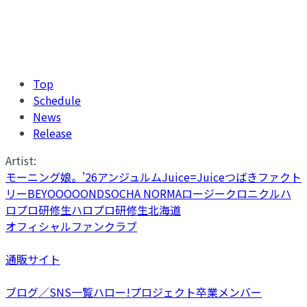
Top
Schedule
News
Release
Artist:
モーニング娘。'26
アンジュルム
Juice=Juice
つばきファクト
リー
BEYOOOOONDS
OCHA NORMA
ロージークロニクル
ハ
ロプロ研修生
ハロプロ研修生北海道
オフィシャルファンクラブ
通販サイト
ブログ／SNS一覧
ハロー!プロジェクト卒業メンバー