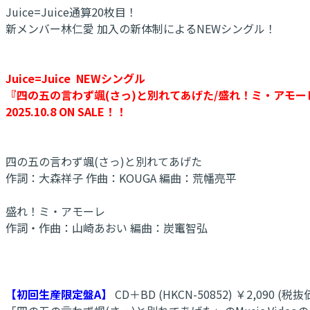
Juice=Juice通算20枚目！
新メンバー林仁愛 加入の新体制によるNEWシングル！
Juice=Juice NEWシングル
『四の五の言わず颯(さっ)と別れてあげた/盛れ！ミ・アモー
2025.10.8 ON SALE！！
四の五の言わず颯(さっ)と別れてあげた
作詞：大森祥子 作曲：KOUGA 編曲：荒幡亮平
盛れ！ミ・アモーレ
作詞・作曲：山崎あおい 編曲：炭竃智弘
【初回生産限定盤A】
CD＋BD (HKCN-50852) ￥2,090 (税抜