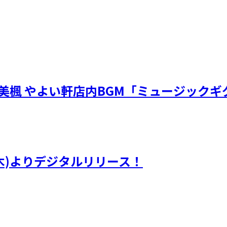
・川嶋美楓 やよい軒店内BGM「ミュージック
(木)よりデジタルリリース！