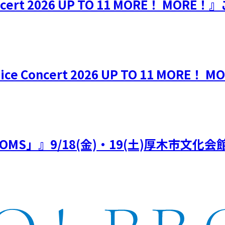
Concert 2026 UP TO 11 MORE！ M
e Concert 2026 UP TO 11 MORE！ 
26 「5ROOMS」』9/18(金)・19(土)厚