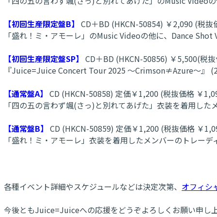
「四の五の言わず颯(さっ)と別れてあげた」のMusic Videoの
【初回生産限定盤B】
CD＋BD (HKCN-50854) ￥2,090 (税抜
「盛れ！ミ・アモーレ」のMusic Videoの他に、Dance Sh
【初回生産限定盤SP】
CD＋BD (HKCN-50856) ￥5,500(税
『Juice=Juice Concert Tour 2025 ～Crimson
【通常盤A】
CD (HKCN-50858) 定価￥1,200 (税抜価格 ￥1,0
「四の五の言わず颯(さっ)と別れてあげた」衣装を着用したメ
【通常盤B】
CD (HKCN-50859) 定価￥1,200 (税抜価格 ￥1,0
「盛れ！ミ・アモーレ」衣装を着用したメンバーのトレーディ
各種イベント詳細やスケジュールなどは決定次第、
オフィシ
今後ともJuice=Juiceへの応援をどうぞよろしくお願い申し