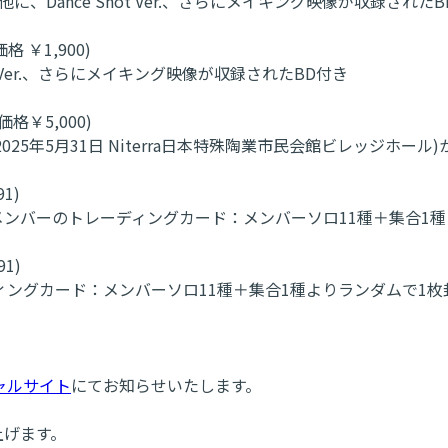
他に、Dance Shot Ver.、さらにメイキング映像が収録された
価格 ￥1,900)
ot Ver.、さらにメイキング映像が収録されたBD付き
抜価格￥5,000)
≠Azure～』 (2025年5月31日 Niterra日本特殊陶業市民会館ビレ
91)
ンバーのトレーディングカード：メンバーソロ11種＋集合1種
91)
ングカード：メンバーソロ11種＋集合1種よりランダムで1枚封
ャルサイト
にてお知らせいたします。
上げます。