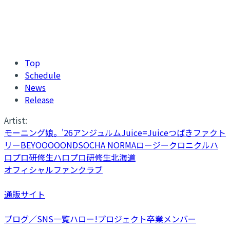
Top
Schedule
News
Release
Artist:
モーニング娘。'26
アンジュルム
Juice=Juice
つばきファクト
リー
BEYOOOOONDS
OCHA NORMA
ロージークロニクル
ハ
ロプロ研修生
ハロプロ研修生北海道
オフィシャルファンクラブ
通販サイト
ブログ／SNS一覧
ハロー!プロジェクト卒業メンバー