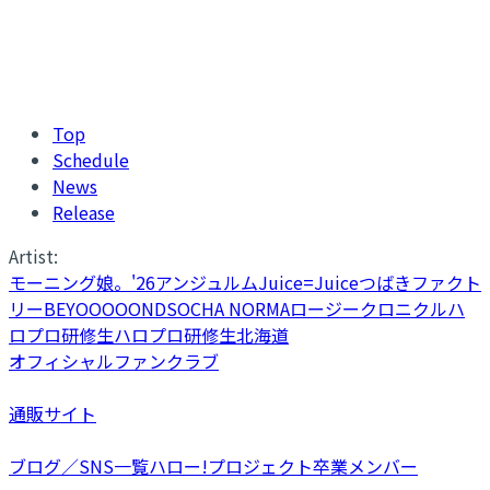
Top
Schedule
News
Release
Artist:
モーニング娘。'26
アンジュルム
Juice=Juice
つばきファクト
リー
BEYOOOOONDS
OCHA NORMA
ロージークロニクル
ハ
ロプロ研修生
ハロプロ研修生北海道
オフィシャルファンクラブ
通販サイト
ブログ／SNS一覧
ハロー!プロジェクト卒業メンバー