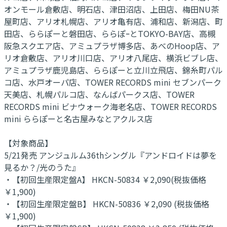
オンモール倉敷店、明石店、津田沼店、上田店、梅田NU茶
屋町店、アリオ札幌店、アリオ亀有店、浦和店、新潟店、町
田店、ららぽーと磐田店、ららぽｰとTOKYO-BAY店、高槻
阪急スクエア店、アミュプラザ博多店、あべのHoop店、ア
リオ倉敷店、アリオ川口店、アリオ八尾店、横浜ビブレ店、
アミュプラザ鹿児島店、ららぽーと立川立飛店、錦糸町パル
コ店、水戸オーパ店、TOWER RECORDS mini セブンパーク
天美店、札幌パルコ店、なんばパークス店、TOWER
RECORDS mini ビナウォーク海老名店、TOWER RECORDS
mini ららぽーと名古屋みなとアクルス店
【対象商品】
5/21発売 アンジュルム36thシングル『アンドロイドは夢を
見るか？/光のうた』
・【初回生産限定盤A】 HKCN-50834 ￥2,090(税抜価格
￥1,900)
・【初回生産限定盤B】 HKCN-50836 ￥2,090 (税抜価格
￥1,900)