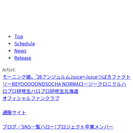
Top
Schedule
News
Release
Artist:
モーニング娘。'26
アンジュルム
Juice=Juice
つばきファクト
リー
BEYOOOOONDS
OCHA NORMA
ロージークロニクル
ハ
ロプロ研修生
ハロプロ研修生北海道
オフィシャルファンクラブ
通販サイト
ブログ／SNS一覧
ハロー!プロジェクト卒業メンバー