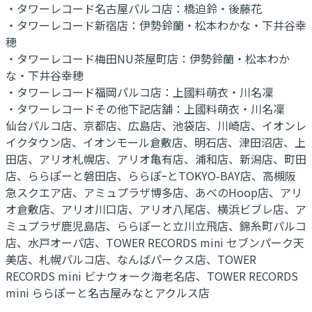
・タワーレコード名古屋パルコ店：橋迫鈴・後藤花
・タワーレコード新宿店：伊勢鈴蘭・松本わかな・下井谷幸
穂
・タワーレコード梅田NU茶屋町店：伊勢鈴蘭・松本わか
な・下井谷幸穂
・タワーレコード福岡パルコ店：上國料萌衣・川名凜
・タワーレコードその他下記店舗：上國料萌衣・川名凜
仙台パルコ店、京都店、広島店、池袋店、川崎店、イオンレ
イクタウン店、イオンモール倉敷店、明石店、津田沼店、上
田店、アリオ札幌店、アリオ亀有店、浦和店、新潟店、町田
店、ららぽーと磐田店、ららぽｰとTOKYO-BAY店、高槻阪
急スクエア店、アミュプラザ博多店、あべのHoop店、アリ
オ倉敷店、アリオ川口店、アリオ八尾店、横浜ビブレ店、ア
ミュプラザ鹿児島店、ららぽーと立川立飛店、錦糸町パルコ
店、水戸オーパ店、TOWER RECORDS mini セブンパーク天
美店、札幌パルコ店、なんばパークス店、TOWER
RECORDS mini ビナウォーク海老名店、TOWER RECORDS
mini ららぽーと名古屋みなとアクルス店