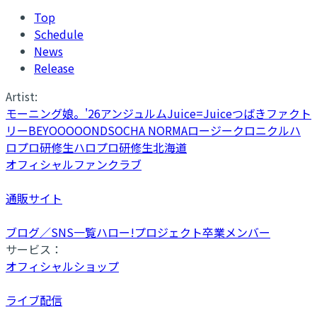
Top
Schedule
News
Release
Artist:
モーニング娘。'26
アンジュルム
Juice=Juice
つばきファクト
リー
BEYOOOOONDS
OCHA NORMA
ロージークロニクル
ハ
ロプロ研修生
ハロプロ研修生北海道
オフィシャルファンクラブ
通販サイト
ブログ／SNS一覧
ハロー!プロジェクト卒業メンバー
サービス：
オフィシャルショップ
ライブ配信