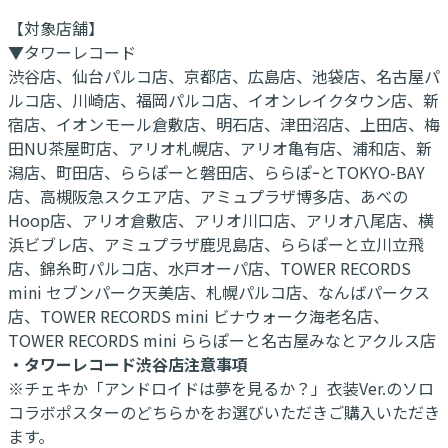
【対象店舗】
▼タワーレコード
渋谷店、仙台パルコ店、京都店、広島店、池袋店、名古屋パ
ルコ店、川崎店、福岡パルコ店、イオンレイクタウン店、新
宿店、イオンモール倉敷店、明石店、津田沼店、上田店、梅
田NU茶屋町店、アリオ札幌店、アリオ亀有店、浦和店、新
潟店、町田店、ららぽーと磐田店、ららぽｰとTOKYO-BAY
店、高槻阪急スクエア店、アミュプラザ博多店、あべの
Hoop店、アリオ倉敷店、アリオ川口店、アリオ八尾店、横
浜ビブレ店、アミュプラザ鹿児島店、ららぽーと立川立飛
店、錦糸町パルコ店、水戸オーパ店、TOWER RECORDS
mini セブンパーク天美店、札幌パルコ店、なんばパークス
店、TOWER RECORDS mini ビナウォーク海老名店、
TOWER RECORDS mini ららぽーと名古屋みなとアクルス店
・タワーレコード渋谷店注意事項
※チェキか「アンドロイドは夢を見るか？」衣装Ver.のソロ
コラボポスターのどちらかをお選びいただきご購入いただき
ます。