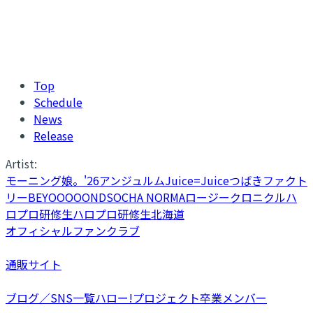
Top
Schedule
News
Release
Artist:
モーニング娘。'26
アンジュルム
Juice=Juice
つばきファクト
リー
BEYOOOOONDS
OCHA NORMA
ロージークロニクル
ハ
ロプロ研修生
ハロプロ研修生北海道
オフィシャルファンクラブ
通販サイト
ブログ／SNS一覧
ハロー!プロジェクト卒業メンバー