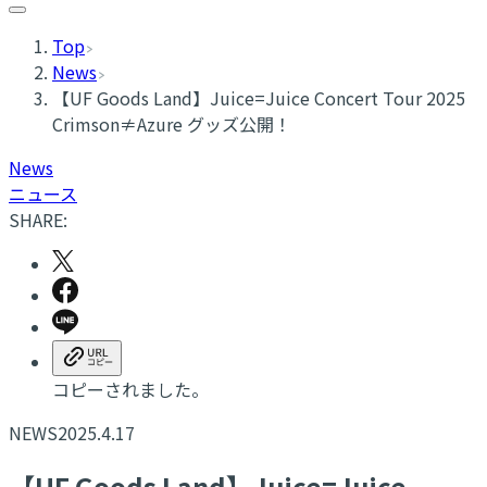
Top
News
【UF Goods Land】Juice=Juice Concert Tour 2025
Crimson≠Azure グッズ公開！
News
ニュース
SHARE:
コピーされました。
NEWS
2025.4.17
【UF Goods Land】Juice=Juice