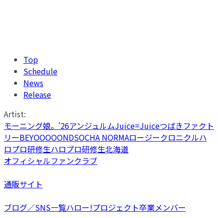
Top
Schedule
News
Release
Artist:
モーニング娘。'26
アンジュルム
Juice=Juice
つばきファクト
リー
BEYOOOOONDS
OCHA NORMA
ロージークロニクル
ハ
ロプロ研修生
ハロプロ研修生北海道
オフィシャルファンクラブ
通販サイト
ブログ／SNS一覧
ハロー!プロジェクト卒業メンバー