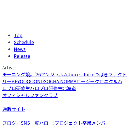
Top
Schedule
News
Release
Artist:
モーニング娘。'26
アンジュルム
Juice=Juice
つばきファクト
リー
BEYOOOOONDS
OCHA NORMA
ロージークロニクル
ハ
ロプロ研修生
ハロプロ研修生北海道
オフィシャルファンクラブ
通販サイト
ブログ／SNS一覧
ハロー!プロジェクト卒業メンバー