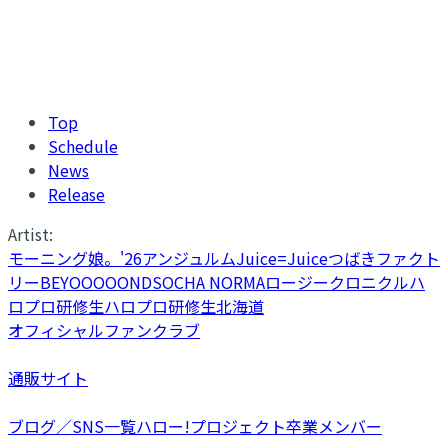
Top
Schedule
News
Release
Artist:
モーニング娘。'26
アンジュルム
Juice=Juice
つばきファクト
リー
BEYOOOOONDS
OCHA NORMA
ロージークロニクル
ハ
ロプロ研修生
ハロプロ研修生北海道
オフィシャルファンクラブ
通販サイト
ブログ／SNS一覧
ハロー!プロジェクト卒業メンバー