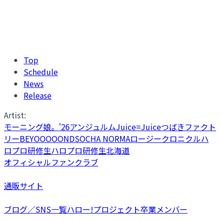
Top
Schedule
News
Release
Artist:
モーニング娘。'26
アンジュルム
Juice=Juice
つばきファクト
リー
BEYOOOOONDS
OCHA NORMA
ロージークロニクル
ハ
ロプロ研修生
ハロプロ研修生北海道
オフィシャルファンクラブ
通販サイト
ブログ／SNS一覧
ハロー!プロジェクト卒業メンバー