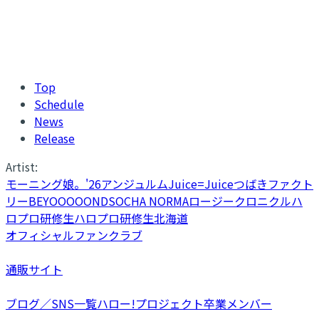
Top
Schedule
News
Release
Artist:
モーニング娘。'26
アンジュルム
Juice=Juice
つばきファクト
リー
BEYOOOOONDS
OCHA NORMA
ロージークロニクル
ハ
ロプロ研修生
ハロプロ研修生北海道
オフィシャルファンクラブ
通販サイト
ブログ／SNS一覧
ハロー!プロジェクト卒業メンバー